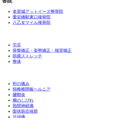
各院
多賀城アットイーズ整骨院
愛宕橋駅東口接骨院
八乙女マイル接骨院
施術メニュー
労災
骨盤矯正・姿勢矯正・猫背矯正
筋膜ストレッチ
整体
お悩み別メニュー
肘の痛み
頸椎椎間板ヘルニア
腱鞘炎
腕のしびれ
肋間神経痛
梨状筋症候群
片頭痛