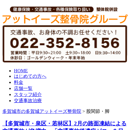
HOME
はじめての方へ
料金
店舗一覧
スタッフ紹介
交通事故治療
多賀城市の多賀城アットイーズ整骨院
>
股関節・脚
【多賀城市・泉区・若林区】2月の路面凍結による