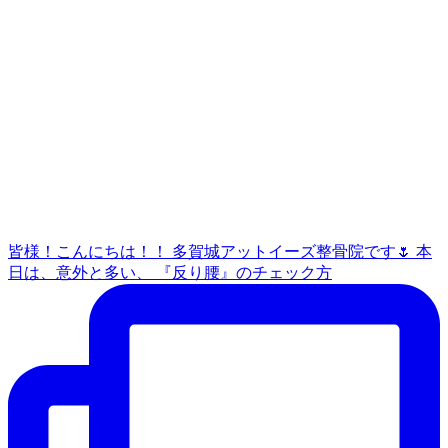
皆様！こんにちは！！ 多賀城アットイーズ整骨院です🌷 本
日は、意外と多い、 『反り腰』のチェック方