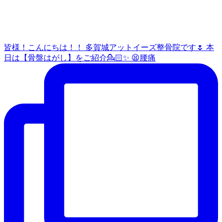
皆様！こんにちは！！ 多賀城アットイーズ整骨院です🌷 本
日は【骨盤はがし】をご紹介💁🏻✨ 😫腰痛