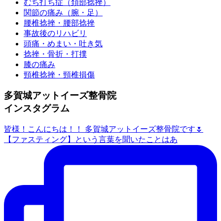
むち打ち症（頚部捻挫）
関節の痛み（腕・足）
腰椎捻挫・腰部捻挫
事故後のリハビリ
頭痛・めまい・吐き気
捻挫・骨折・打撲
膝の痛み
頸椎捻挫・頸椎損傷
多賀城アットイーズ整骨院
インスタグラム
皆様！こんにちは！！ 多賀城アットイーズ整骨院です🌷
【ファスティング】という言葉を聞いたことはあ