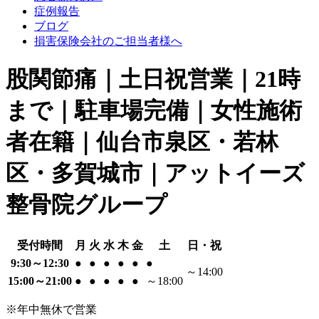
症例報告
ブログ
損害保険会社のご担当者様へ
股関節痛｜土日祝営業｜21時
まで｜駐車場完備｜女性施術
者在籍｜仙台市泉区・若林
区・多賀城市｜アットイーズ
整骨院グループ
受付時間
月
火
水
木
金
土
日・祝
9:30～12:30
●
●
●
●
●
●
～14:00
15:00～21:00
●
●
●
●
●
～18:00
※年中無休で営業