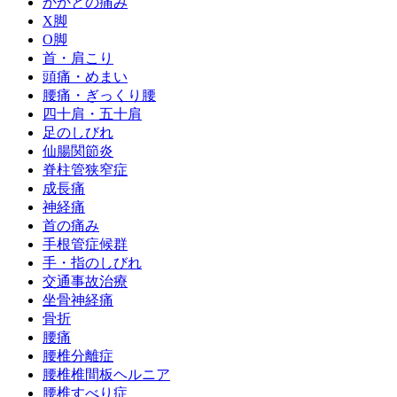
かかとの痛み
X脚
O脚
首・肩こり
頭痛・めまい
腰痛・ぎっくり腰
四十肩・五十肩
足のしびれ
仙腸関節炎
脊柱管狭窄症
成長痛
神経痛
首の痛み
手根管症候群
手・指のしびれ
交通事故治療
坐骨神経痛
骨折
腰痛
腰椎分離症
腰椎椎間板ヘルニア
腰椎すべり症