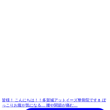
皆様！ こんにちは！！多賀城アットイーズ整骨院です🌷 ぽ
っこりお腹が気になる… 腰や関節が痛む…