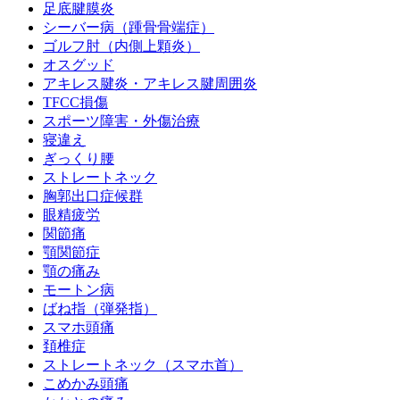
足底腱膜炎
シーバー病（踵骨骨端症）
ゴルフ肘（内側上顆炎）
オスグッド
アキレス腱炎・アキレス腱周囲炎
TFCC損傷
スポーツ障害・外傷治療
寝違え
ぎっくり腰
ストレートネック
胸郭出口症候群
眼精疲労
関節痛
顎関節症
顎の痛み
モートン病
ばね指（弾発指）
スマホ頭痛
頚椎症
ストレートネック（スマホ首）
こめかみ頭痛