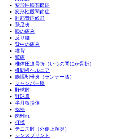
変形性膝関節症
変形性股関節症
肘部管症候群
鵞足炎
膝の痛み
反り腰
背中の痛み
猫背
頭痛
椎体圧迫骨折（いつの間にか骨折）
椎間板ヘルニア
腸脛靭帯炎（ランナー膝）
ジャンパー膝
野球肘
野球肩
半月板損傷
捻挫
肉離れ
打撲
テニス肘（外側上顆炎）
シンスプリント