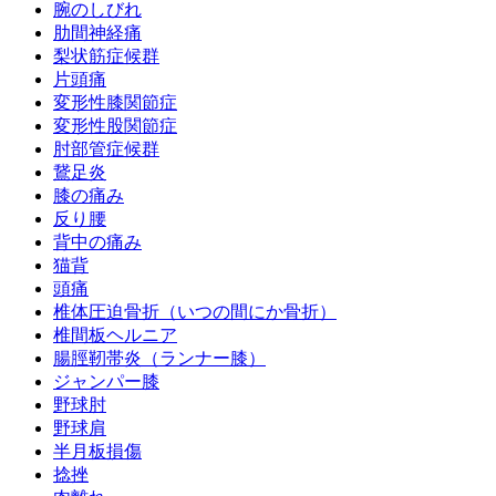
腕のしびれ
肋間神経痛
梨状筋症候群
片頭痛
変形性膝関節症
変形性股関節症
肘部管症候群
鵞足炎
膝の痛み
反り腰
背中の痛み
猫背
頭痛
椎体圧迫骨折（いつの間にか骨折）
椎間板ヘルニア
腸脛靭帯炎（ランナー膝）
ジャンパー膝
野球肘
野球肩
半月板損傷
捻挫