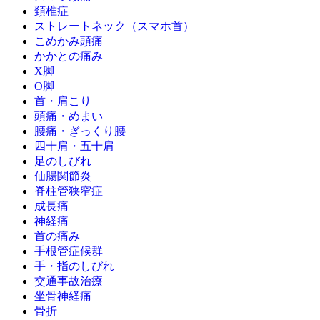
頚椎症
ストレートネック（スマホ首）
こめかみ頭痛
かかとの痛み
X脚
O脚
首・肩こり
頭痛・めまい
腰痛・ぎっくり腰
四十肩・五十肩
足のしびれ
仙腸関節炎
脊柱管狭窄症
成長痛
神経痛
首の痛み
手根管症候群
手・指のしびれ
交通事故治療
坐骨神経痛
骨折