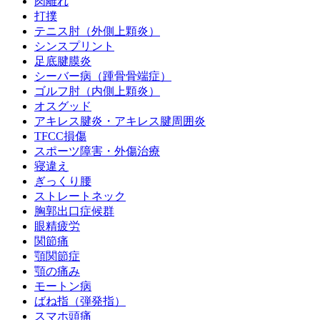
肉離れ
打撲
テニス肘（外側上顆炎）
シンスプリント
足底腱膜炎
シーバー病（踵骨骨端症）
ゴルフ肘（内側上顆炎）
オスグッド
アキレス腱炎・アキレス腱周囲炎
TFCC損傷
スポーツ障害・外傷治療
寝違え
ぎっくり腰
ストレートネック
胸郭出口症候群
眼精疲労
関節痛
顎関節症
顎の痛み
モートン病
ばね指（弾発指）
スマホ頭痛