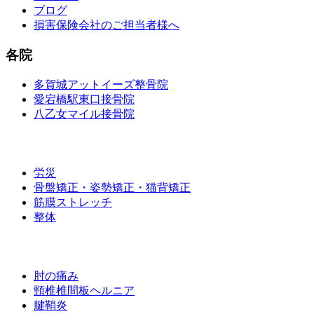
ブログ
損害保険会社のご担当者様へ
各院
多賀城アットイーズ整骨院
愛宕橋駅東口接骨院
八乙女マイル接骨院
施術メニュー
労災
骨盤矯正・姿勢矯正・猫背矯正
筋膜ストレッチ
整体
お悩み別メニュー
肘の痛み
頸椎椎間板ヘルニア
腱鞘炎