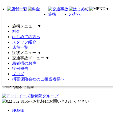
仙腸関節炎｜土日祝営業｜21
▼
時まで｜駐車場完備｜女性施
施術メニュー
▼
術者在籍｜仙台市泉区・若林
料金
はじめての方へ
区・多賀城市｜アットイーズ
スタッフ紹介
店舗一覧
症状メニュー
▼
整骨院グループ
交通事故メニュー
▼
患者様のお声
症例報告
受付時間
月
火
水
木
金
土
日・祝
ブログ
9:30～12:30
●
●
●
●
●
●
～14:00
15:00～21:00
●
●
●
●
●
～18:00
損害保険会社のご担当者様へ
※年中無休で営業
HOME