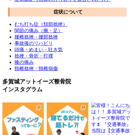
症状について
むち打ち症（頚部捻挫）
関節の痛み（腕・足）
腰椎捻挫・腰部捻挫
事故後のリハビリ
頭痛・めまい・吐き気
捻挫・骨折・打撲
膝の痛み
頸椎捻挫・頸椎損傷
多賀城アットイーズ整骨院
インスタグラム