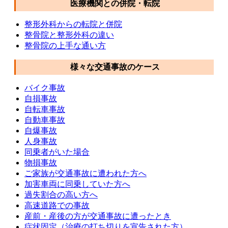
医療機関との併院・転院
整形外科からの転院と併院
整骨院と整形外科の違い
整骨院の上手な通い方
様々な交通事故のケース
バイク事故
自損事故
自転車事故
自動車事故
自爆事故
人身事故
同乗者がいた場合
物損事故
ご家族が交通事故に遭われた方へ
加害車両に同乗していた方へ
過失割合の高い方へ
高速道路での事故
産前・産後の方が交通事故に遭ったとき
症状固定（治療の打ち切りを宣告された方）