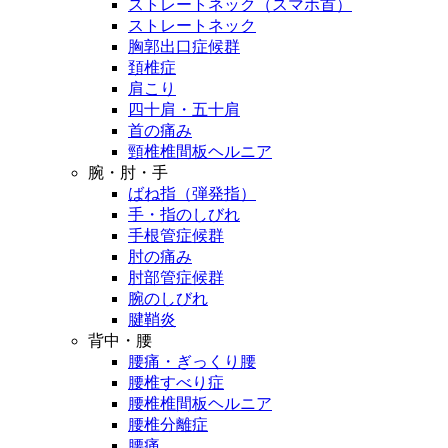
ストレートネック（スマホ首）
ストレートネック
胸郭出口症候群
頚椎症
肩こり
四十肩・五十肩
首の痛み
頸椎椎間板ヘルニア
腕・肘・手
ばね指（弾発指）
手・指のしびれ
手根管症候群
肘の痛み
肘部管症候群
腕のしびれ
腱鞘炎
背中・腰
腰痛・ぎっくり腰
腰椎すべり症
腰椎椎間板ヘルニア
腰椎分離症
腰痛