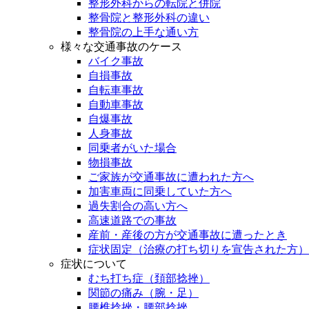
整形外科からの転院と併院
整骨院と整形外科の違い
整骨院の上手な通い方
様々な交通事故のケース
バイク事故
自損事故
自転車事故
自動車事故
自爆事故
人身事故
同乗者がいた場合
物損事故
ご家族が交通事故に遭われた方へ
加害車両に同乗していた方へ
過失割合の高い方へ
高速道路での事故
産前・産後の方が交通事故に遭ったとき
症状固定（治療の打ち切りを宣告された方）
症状について
むち打ち症（頚部捻挫）
関節の痛み（腕・足）
腰椎捻挫・腰部捻挫