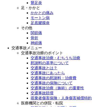
鵞足炎
足・かかと
かかとの痛み
モートン病
足底腱膜炎
その他
関節痛
骨折
神経痛
交通事故メニュー
交通事故治療のポイント
交通事故治療・むちうち治療
慰謝料の基準について
交通事故とは？
交通事故にあったら
交通事故の慰謝料・治療費
交通事故の保険について
交通事故治療（施術）の重要性
交通事故賠償
搭乗者傷害保険・人身傷害補償特約
医療機関との併院・転院