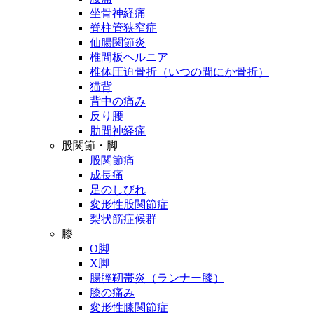
坐骨神経痛
脊柱管狭窄症
仙腸関節炎
椎間板ヘルニア
椎体圧迫骨折（いつの間にか骨折）
猫背
背中の痛み
反り腰
肋間神経痛
股関節・脚
股関節痛
成長痛
足のしびれ
変形性股関節症
梨状筋症候群
膝
O脚
X脚
腸脛靭帯炎（ランナー膝）
膝の痛み
変形性膝関節症