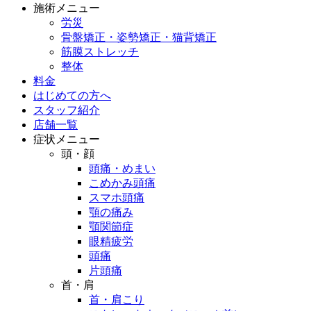
施術メニュー
労災
骨盤矯正・姿勢矯正・猫背矯正
筋膜ストレッチ
整体
料金
はじめての方へ
スタッフ紹介
店舗一覧
症状メニュー
頭・顔
頭痛・めまい
こめかみ頭痛
スマホ頭痛
顎の痛み
顎関節症
眼精疲労
頭痛
片頭痛
首・肩
首・肩こり