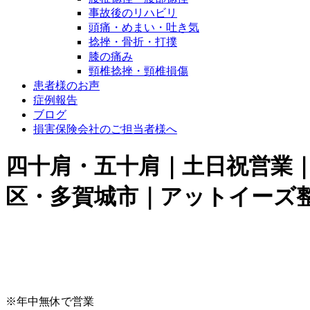
事故後のリハビリ
頭痛・めまい・吐き気
捻挫・骨折・打撲
膝の痛み
頸椎捻挫・頸椎損傷
患者様のお声
症例報告
ブログ
損害保険会社のご担当者様へ
四十肩・五十肩｜土日祝営業｜
区・多賀城市｜アットイーズ
※年中無休で営業