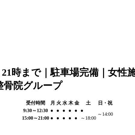
21時まで｜駐車場完備｜女性
整骨院グループ
受付時間
月
火
水
木
金
土
日・祝
9:30～12:30
●
●
●
●
●
●
～14:00
15:00～21:00
●
●
●
●
●
～18:00