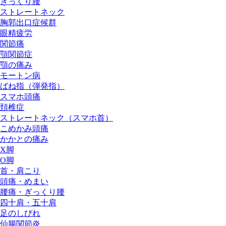
ぎっくり腰
ストレートネック
胸郭出口症候群
眼精疲労
関節痛
顎関節症
顎の痛み
モートン病
ばね指（弾発指）
スマホ頭痛
頚椎症
ストレートネック（スマホ首）
こめかみ頭痛
かかとの痛み
X脚
O脚
首・肩こり
頭痛・めまい
腰痛・ぎっくり腰
四十肩・五十肩
足のしびれ
仙腸関節炎