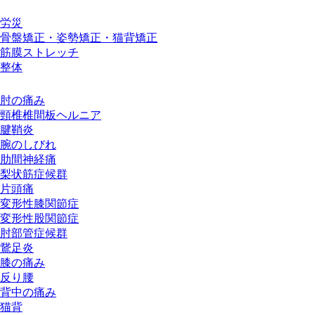
施術メニュー
労災
骨盤矯正・姿勢矯正・猫背矯正
筋膜ストレッチ
整体
お悩み別メニュー
肘の痛み
頸椎椎間板ヘルニア
腱鞘炎
腕のしびれ
肋間神経痛
梨状筋症候群
片頭痛
変形性膝関節症
変形性股関節症
肘部管症候群
鵞足炎
膝の痛み
反り腰
背中の痛み
猫背