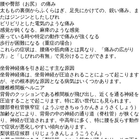
腰や臀部（お尻） の痛み
太ももの裏側からふくらはぎ、足先にかけての、鋭い痛み、ま
たはジンジンとしたしびれ
ビリビリとした電気のような痛み
感覚が鈍くなる、麻痺のような感覚
座っている時や特定の動作で痛みが強くなる
歩行が困難になる（重症の場合）
これらの症状は、腰痛や筋肉痛とは異なり、「痛みの広がり
方」と「しびれの有無」で見分けることができます。
坐骨神経痛を引き起こす主な原因
坐骨神経痛は、坐骨神経が圧迫されることによって起こります
が、その根本的な原因となる病気はいくつかあります。
腰椎椎間板ヘルニア
背骨のクッションである椎間板が飛び出し、近くを通る神経を
圧迫することで起こります。特に若い世代にも見られます。
腰部脊柱管狭窄症（ようぶせきちゅうかんきょうさくしょう）
加齢などにより、背骨の中の神経の通り道（脊柱管）が狭くな
り、神経が圧迫されます。中高年に多く、特に腰を反らす動作
で症状が悪化しやすい傾向があります。
梨状筋症候群（りじょうきんしょうこうぐん）