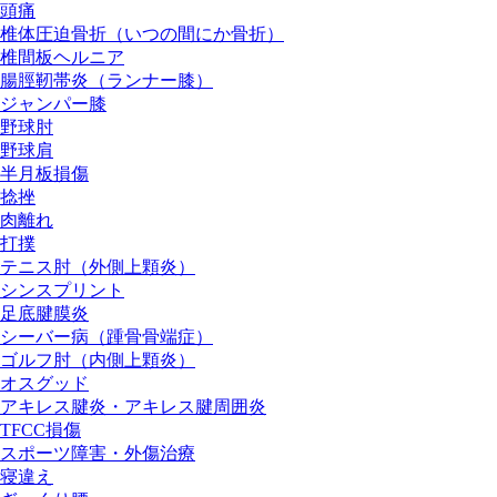
頭痛
椎体圧迫骨折（いつの間にか骨折）
椎間板ヘルニア
腸脛靭帯炎（ランナー膝）
ジャンパー膝
野球肘
野球肩
半月板損傷
捻挫
肉離れ
打撲
テニス肘（外側上顆炎）
シンスプリント
足底腱膜炎
シーバー病（踵骨骨端症）
ゴルフ肘（内側上顆炎）
オスグッド
アキレス腱炎・アキレス腱周囲炎
TFCC損傷
スポーツ障害・外傷治療
寝違え