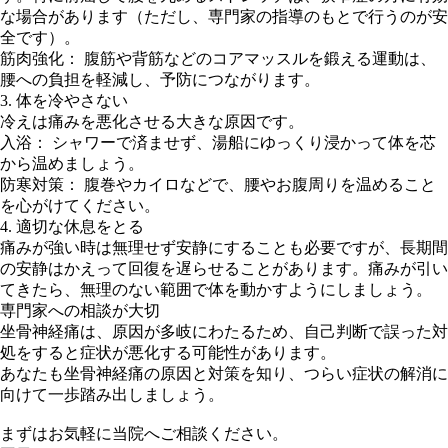
な場合があります（ただし、専門家の指導のもとで行うのが安
全です）。
筋肉強化： 腹筋や背筋などのコアマッスルを鍛える運動は、
腰への負担を軽減し、予防につながります。
3. 体を冷やさない
冷えは痛みを悪化させる大きな原因です。
入浴： シャワーで済ませず、湯船にゆっくり浸かって体を芯
から温めましょう。
防寒対策： 腹巻やカイロなどで、腰やお腹周りを温めること
を心がけてください。
4. 適切な休息をとる
痛みが強い時は無理せず安静にすることも必要ですが、長期間
の安静はかえって回復を遅らせることがあります。痛みが引い
てきたら、無理のない範囲で体を動かすようにしましょう。
専門家への相談が大切
坐骨神経痛は、原因が多岐にわたるため、自己判断で誤った対
処をすると症状が悪化する可能性があります。
あなたも坐骨神経痛の原因と対策を知り、つらい症状の解消に
向けて一歩踏み出しましょう。
まずはお気軽に当院へご相談ください。