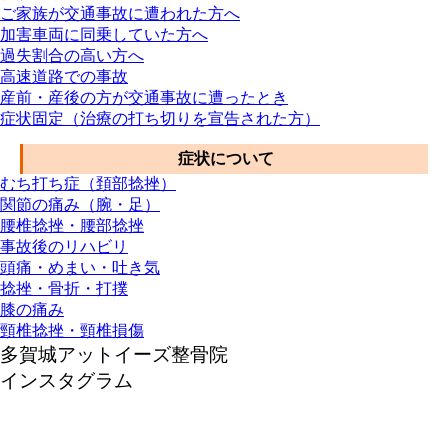
ご家族が交通事故に遭われた方へ
加害車両に同乗していた方へ
過失割合の高い方へ
高速道路での事故
産前・産後の方が交通事故に遭ったとき
症状固定（治療の打ち切りを宣告された方）
症状について
むち打ち症（頚部捻挫）
関節の痛み（腕・足）
腰椎捻挫・腰部捻挫
事故後のリハビリ
頭痛・めまい・吐き気
捻挫・骨折・打撲
膝の痛み
頸椎捻挫・頸椎損傷
多賀城アットイーズ整骨院
インスタグラム