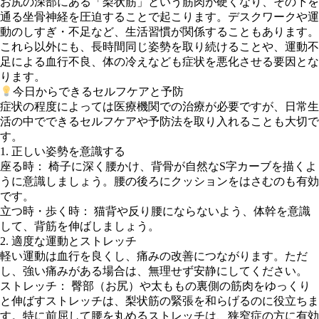
お尻の深部にある「梨状筋」という筋肉が硬くなり、その下を
通る坐骨神経を圧迫することで起こります。デスクワークや運
動のしすぎ・不足など、生活習慣が関係することもあります。
これら以外にも、長時間同じ姿勢を取り続けることや、運動不
足による血行不良、体の冷えなども症状を悪化させる要因とな
ります。
今日からできるセルフケアと予防
症状の程度によっては医療機関での治療が必要ですが、日常生
活の中でできるセルフケアや予防法を取り入れることも大切で
す。
1. 正しい姿勢を意識する
座る時： 椅子に深く腰かけ、背骨が自然なS字カーブを描くよ
うに意識しましょう。腰の後ろにクッションをはさむのも有効
です。
立つ時・歩く時： 猫背や反り腰にならないよう、体幹を意識
して、背筋を伸ばしましょう。
2. 適度な運動とストレッチ
軽い運動は血行を良くし、痛みの改善につながります。ただ
し、強い痛みがある場合は、無理せず安静にしてください。
ストレッチ： 臀部（お尻）や太ももの裏側の筋肉をゆっくり
と伸ばすストレッチは、梨状筋の緊張を和らげるのに役立ちま
す。特に前屈して腰を丸めるストレッチは、狭窄症の方に有効