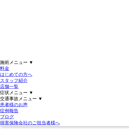
坐骨神経痛の悩み解消！原
因とセルフケアで快適な生活
を取り戻そう｜土日祝営業｜
21時まで｜駐車場完備｜女性施
術者在籍｜仙台市泉区・若林
施術メニュー
▼
料金
区・多賀城市｜アットイーズ
はじめての方へ
スタッフ紹介
整骨院グループ
店舗一覧
症状メニュー
▼
交通事故メニュー
▼
受付時間
月
火
水
木
金
土
日・祝
患者様のお声
9:30～12:30
●
●
●
●
●
●
～14:00
症例報告
15:00～21:00
●
●
●
●
●
～18:00
※年中無休で営業
ブログ
損害保険会社のご担当者様へ