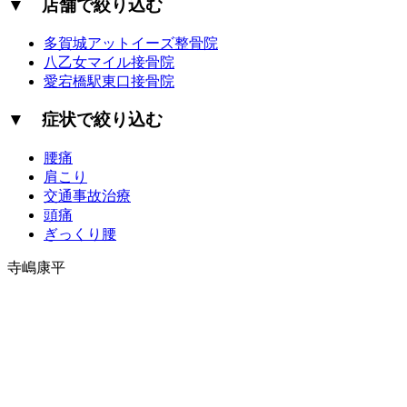
▼ 店舗で絞り込む
多賀城アットイーズ整骨院
八乙女マイル接骨院
愛宕橋駅東口接骨院
▼ 症状で絞り込む
腰痛
肩こり
交通事故治療
頭痛
ぎっくり腰
寺嶋康平