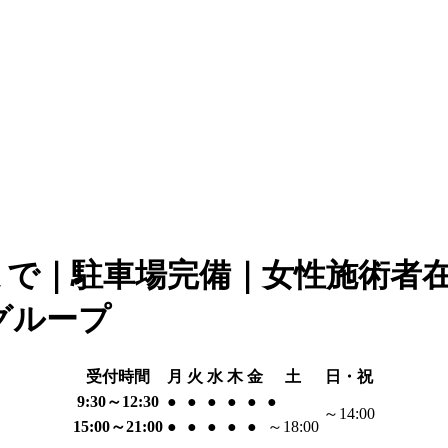
まで｜駐車場完備｜女性施術者
グループ
受付時間
月
火
水
木
金
土
日・祝
9:30～12:30
●
●
●
●
●
●
～14:00
15:00～21:00
●
●
●
●
●
～18:00