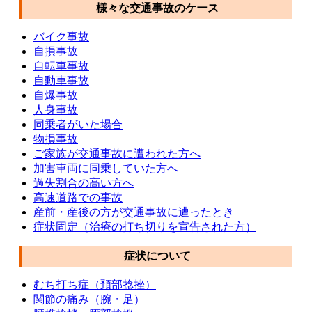
様々な交通事故のケース
バイク事故
自損事故
自転車事故
自動車事故
自爆事故
人身事故
同乗者がいた場合
物損事故
ご家族が交通事故に遭われた方へ
加害車両に同乗していた方へ
過失割合の高い方へ
高速道路での事故
産前・産後の方が交通事故に遭ったとき
症状固定（治療の打ち切りを宣告された方）
症状について
むち打ち症（頚部捻挫）
関節の痛み（腕・足）