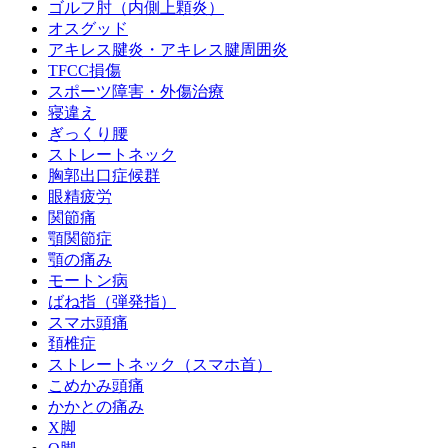
ゴルフ肘（内側上顆炎）
オスグッド
アキレス腱炎・アキレス腱周囲炎
TFCC損傷
スポーツ障害・外傷治療
寝違え
ぎっくり腰
ストレートネック
胸郭出口症候群
眼精疲労
関節痛
顎関節症
顎の痛み
モートン病
ばね指（弾発指）
スマホ頭痛
頚椎症
ストレートネック（スマホ首）
こめかみ頭痛
かかとの痛み
X脚