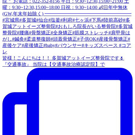
皆様！こんにちは！！ 多賀城アットイーズ整骨院です🌷
『交通事故』 当院は【交通事故治療認定院】で