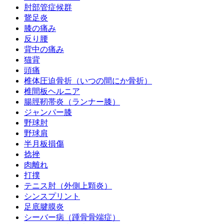
肘部管症候群
鵞足炎
膝の痛み
反り腰
背中の痛み
猫背
頭痛
椎体圧迫骨折（いつの間にか骨折）
椎間板ヘルニア
腸脛靭帯炎（ランナー膝）
ジャンパー膝
野球肘
野球肩
半月板損傷
捻挫
肉離れ
打撲
テニス肘（外側上顆炎）
シンスプリント
足底腱膜炎
シーバー病（踵骨骨端症）