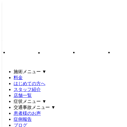
topmain_pc (2)｜土日祝営業｜
21時まで｜駐車場完備｜女性
施術者在籍｜仙台市泉区・若
林区・多賀城市｜アットイー
ズ整骨院グループ
施術メニュー
▼
料金
受付時間
月
火
水
木
金
土
日・祝
9:30～12:30
●
●
●
●
●
●
はじめての方へ
～14:00
15:00～21:00
●
●
●
●
●
～18:00
スタッフ紹介
店舗一覧
※年中無休で営業
症状メニュー
▼
交通事故メニュー
▼
患者様のお声
症例報告
ブログ