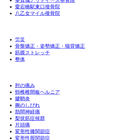
多賀城アットイーズ整骨院
愛宕橋駅東口接骨院
八乙女マイル接骨院
施術メニュー
労災
骨盤矯正・姿勢矯正・猫背矯正
筋膜ストレッチ
整体
お悩み別メニュー
肘の痛み
頸椎椎間板ヘルニア
腱鞘炎
腕のしびれ
肋間神経痛
梨状筋症候群
片頭痛
変形性膝関節症
変形性股関節症