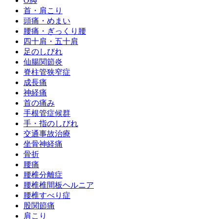
O脚
首・肩こり
頭痛・めまい
腰痛・ぎっくり腰
四十肩・五十肩
足のしびれ
仙腸関節炎
脊柱管狭窄症
成長痛
神経痛
首の痛み
手根管症候群
手・指のしびれ
交通事故治療
坐骨神経痛
骨折
腰痛
腰椎分離症
腰椎椎間板ヘルニア
腰椎すべり症
股関節痛
肩こり