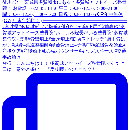
皆様！こんにちは！！ 多賀城アットイーズ整骨院です🌷 本
日は、意外と多い、 『反り腰』のチェック方