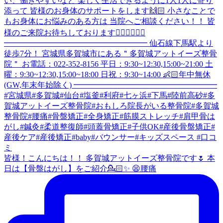
皆様！こんにちは！！ 多賀城アットイーズ整骨院です🌷 本
日は【骨盤はがし】をご紹介💁🏻✨ 😫腰痛