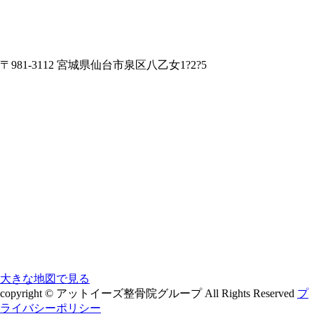
〒981-3112 宮城県仙台市泉区八乙女1?2?5
大きな地図で見る
copyright © アットイーズ整骨院グループ All Rights Reserved
プ
ライバシーポリシー