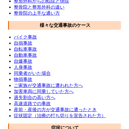
整形外科からの転院と併院
整骨院と整形外科の違い
整骨院の上手な通い方
様々な交通事故のケース
バイク事故
自損事故
自転車事故
自動車事故
自爆事故
人身事故
同乗者がいた場合
物損事故
ご家族が交通事故に遭われた方へ
加害車両に同乗していた方へ
過失割合の高い方へ
高速道路での事故
産前・産後の方が交通事故に遭ったとき
症状固定（治療の打ち切りを宣告された方）
症状について