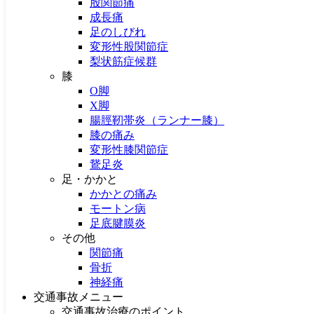
股関節痛
成長痛
各院
足のしびれ
変形性股関節症
多賀城アットイーズ整骨院
梨状筋症候群
愛宕橋駅東口接骨院
膝
八乙女マイル接骨院
O脚
X脚
施術メニュー
腸脛靭帯炎（ランナー膝）
膝の痛み
労災
変形性膝関節症
骨盤矯正・姿勢矯正・猫背矯正
鵞足炎
筋膜ストレッチ
足・かかと
整体
かかとの痛み
モートン病
お悩み別メニュー
足底腱膜炎
その他
肘の痛み
関節痛
頸椎椎間板ヘルニア
骨折
腱鞘炎
神経痛
腕のしびれ
交通事故メニュー
肋間神経痛
交通事故治療のポイント