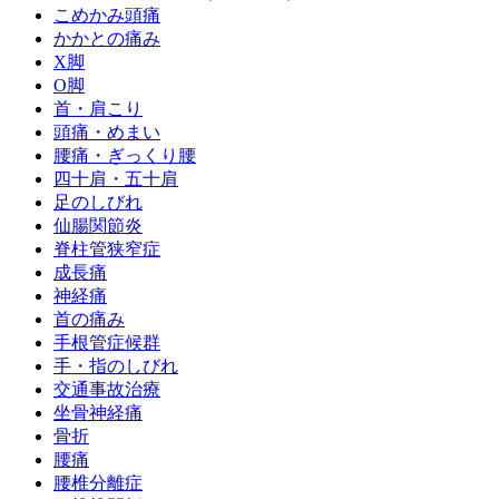
こめかみ頭痛
かかとの痛み
X脚
O脚
首・肩こり
頭痛・めまい
腰痛・ぎっくり腰
四十肩・五十肩
足のしびれ
仙腸関節炎
脊柱管狭窄症
成長痛
神経痛
首の痛み
手根管症候群
手・指のしびれ
交通事故治療
坐骨神経痛
骨折
腰痛
腰椎分離症