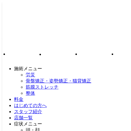
オスグッド｜土日祝営業｜21
時まで｜駐車場完備｜女性施
術者在籍｜仙台市泉区・若林
区・多賀城市｜アットイーズ
整骨院グループ
施術メニュー
労災
骨盤矯正・姿勢矯正・猫背矯正
受付時間
月
火
水
木
金
土
日・祝
9:30～12:30
●
●
●
●
●
●
筋膜ストレッチ
～14:00
15:00～21:00
●
●
●
●
●
～18:00
整体
料金
※年中無休で営業
はじめての方へ
スタッフ紹介
店舗一覧
症状メニュー
頭・顔