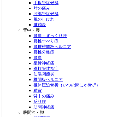
手根管症候群
肘の痛み
肘部管症候群
腕のしびれ
腱鞘炎
背中・腰
腰痛・ぎっくり腰
腰椎すべり症
腰椎椎間板ヘルニア
腰椎分離症
腰痛
院情報
坐骨神経痛
脊柱管狭窄症
HOME
仙腸関節炎
はじめての方へ
椎間板ヘルニア
料金
椎体圧迫骨折（いつの間にか骨折）
店舗一覧
猫背
スタッフ紹介
背中の痛み
患者様のお声
反り腰
症例報告
肋間神経痛
ブログ
股関節・脚
損害保険会社のご担当者様へ