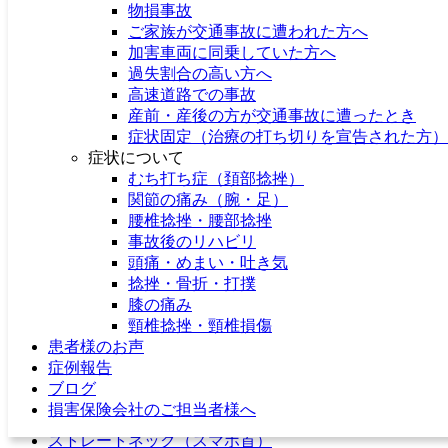
物損事故
シンスプリント
ご家族が交通事故に遭われた方へ
足底腱膜炎
加害車両に同乗していた方へ
シーバー病（踵骨骨端症）
過失割合の高い方へ
ゴルフ肘（内側上顆炎）
高速道路での事故
オスグッド
産前・産後の方が交通事故に遭ったとき
アキレス腱炎・アキレス腱周囲炎
症状固定（治療の打ち切りを宣告された方）
TFCC損傷
症状について
スポーツ障害・外傷治療
むち打ち症（頚部捻挫）
寝違え
関節の痛み（腕・足）
ぎっくり腰
腰椎捻挫・腰部捻挫
ストレートネック
事故後のリハビリ
胸郭出口症候群
頭痛・めまい・吐き気
眼精疲労
捻挫・骨折・打撲
関節痛
膝の痛み
顎関節症
頸椎捻挫・頸椎損傷
顎の痛み
患者様のお声
モートン病
症例報告
ばね指（弾発指）
ブログ
スマホ頭痛
損害保険会社のご担当者様へ
頚椎症
ストレートネック（スマホ首）