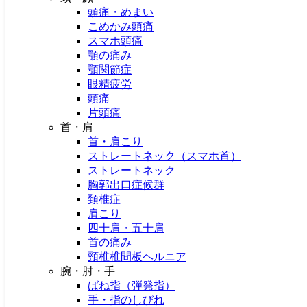
頭痛・めまい
こめかみ頭痛
スマホ頭痛
顎の痛み
顎関節症
眼精疲労
頭痛
HOME
片頭痛
はじめての方へ
首・肩
料金
首・肩こり
店舗一覧
ストレートネック（スマホ首）
スタッフ紹介
ストレートネック
交通事故治療
胸郭出口症候群
頚椎症
多賀城市の多賀城アットイーズ整骨院
>
オスグッド
>
オス
肩こり
グッド
四十肩・五十肩
首の痛み
オスグッド
頸椎椎間板ヘルニア
腕・肘・手
ばね指（弾発指）
2025/07/11
手・指のしびれ