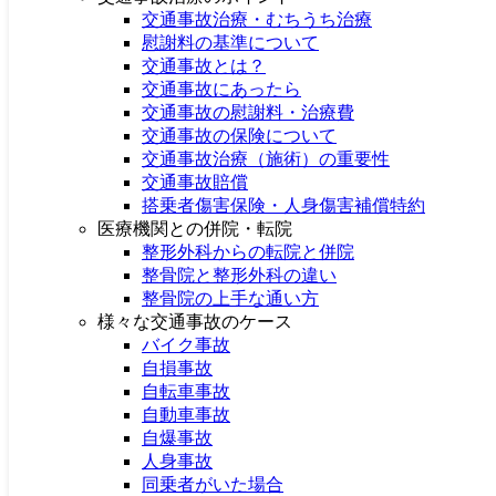
梨状筋症候群
交通事故治療・むちうち治療
片頭痛
慰謝料の基準について
変形性膝関節症
交通事故とは？
変形性股関節症
交通事故にあったら
肘部管症候群
交通事故の慰謝料・治療費
鵞足炎
交通事故の保険について
膝の痛み
交通事故治療（施術）の重要性
反り腰
交通事故賠償
背中の痛み
搭乗者傷害保険・人身傷害補償特約
猫背
医療機関との併院・転院
頭痛
整形外科からの転院と併院
椎体圧迫骨折（いつの間にか骨折）
整骨院と整形外科の違い
椎間板ヘルニア
整骨院の上手な通い方
腸脛靭帯炎（ランナー膝）
様々な交通事故のケース
ジャンパー膝
バイク事故
野球肘
自損事故
野球肩
自転車事故
半月板損傷
自動車事故
捻挫
自爆事故
肉離れ
人身事故
打撲
同乗者がいた場合
テニス肘（外側上顆炎）