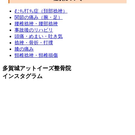
むち打ち症（頚部捻挫）
関節の痛み（腕・足）
腰椎捻挫・腰部捻挫
事故後のリハビリ
頭痛・めまい・吐き気
捻挫・骨折・打撲
膝の痛み
頸椎捻挫・頸椎損傷
多賀城アットイーズ整骨院
インスタグラム