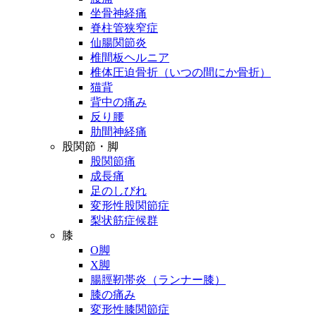
坐骨神経痛
脊柱管狭窄症
仙腸関節炎
椎間板ヘルニア
椎体圧迫骨折（いつの間にか骨折）
猫背
背中の痛み
反り腰
肋間神経痛
股関節・脚
股関節痛
成長痛
足のしびれ
変形性股関節症
梨状筋症候群
膝
O脚
X脚
腸脛靭帯炎（ランナー膝）
膝の痛み
変形性膝関節症