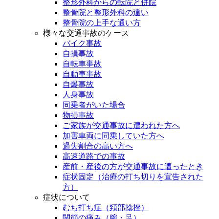
整形外科からの転院と併院
整骨院と整形外科の違い
整骨院の上手な通い方
様々な交通事故のケース
バイク事故
自損事故
自転車事故
自動車事故
自爆事故
人身事故
同乗者がいた場合
物損事故
ご家族が交通事故に遭われた方へ
加害車両に同乗していた方へ
過失割合の高い方へ
高速道路での事故
産前・産後の方が交通事故に遭ったとき
症状固定（治療の打ち切りを宣告された
方）
症状について
むち打ち症（頚部捻挫）
関節の痛み（腕・足）