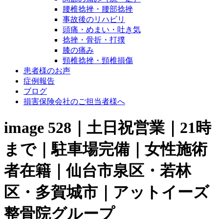
腰椎捻挫・腰部捻挫
事故後のリハビリ
頭痛・めまい・吐き気
捻挫・骨折・打撲
膝の痛み
頸椎捻挫・頸椎損傷
患者様のお声
症例報告
ブログ
損害保険会社のご担当者様へ
image 528｜土日祝営業｜21時
まで｜駐車場完備｜女性施術
者在籍｜仙台市泉区・若林
区・多賀城市｜アットイーズ
整骨院グループ