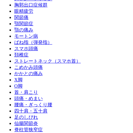
胸郭出口症候群
眼精疲労
関節痛
顎関節症
顎の痛み
モートン病
ばね指（弾発指）
スマホ頭痛
頚椎症
ストレートネック（スマホ首）
こめかみ頭痛
かかとの痛み
X脚
O脚
首・肩こり
頭痛・めまい
腰痛・ぎっくり腰
四十肩・五十肩
足のしびれ
仙腸関節炎
脊柱管狭窄症