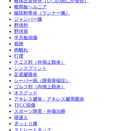
椎体圧迫骨折（いつの間にか骨折）
椎間板ヘルニア
腸脛靭帯炎（ランナー膝）
ジャンパー膝
野球肘
野球肩
半月板損傷
捻挫
肉離れ
打撲
テニス肘（外側上顆炎）
シンスプリント
足底腱膜炎
シーバー病（踵骨骨端症）
ゴルフ肘（内側上顆炎）
オスグッド
アキレス腱炎・アキレス腱周囲炎
TFCC損傷
スポーツ障害・外傷治療
寝違え
ぎっくり腰
ストレートネック