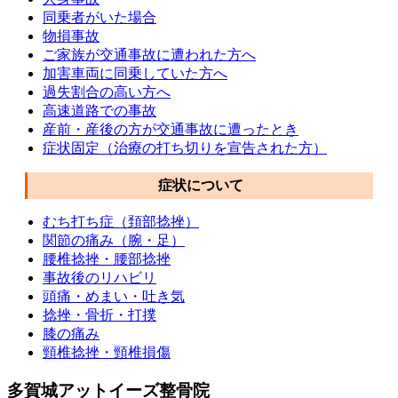
同乗者がいた場合
物損事故
ご家族が交通事故に遭われた方へ
加害車両に同乗していた方へ
過失割合の高い方へ
高速道路での事故
産前・産後の方が交通事故に遭ったとき
症状固定（治療の打ち切りを宣告された方）
症状について
むち打ち症（頚部捻挫）
関節の痛み（腕・足）
腰椎捻挫・腰部捻挫
事故後のリハビリ
頭痛・めまい・吐き気
捻挫・骨折・打撲
膝の痛み
頸椎捻挫・頸椎損傷
多賀城アットイーズ整骨院