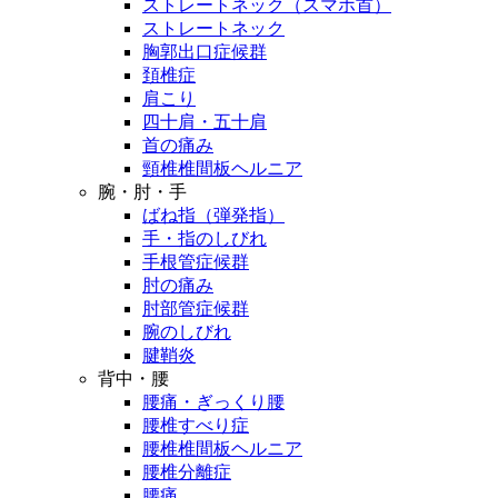
ストレートネック（スマホ首）
ストレートネック
胸郭出口症候群
頚椎症
肩こり
四十肩・五十肩
首の痛み
頸椎椎間板ヘルニア
腕・肘・手
ばね指（弾発指）
手・指のしびれ
手根管症候群
肘の痛み
肘部管症候群
腕のしびれ
腱鞘炎
背中・腰
腰痛・ぎっくり腰
腰椎すべり症
腰椎椎間板ヘルニア
腰椎分離症
腰痛