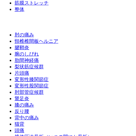
筋膜ストレッチ
整体
お悩み別メニュー
肘の痛み
頸椎椎間板ヘルニア
腱鞘炎
腕のしびれ
肋間神経痛
梨状筋症候群
片頭痛
変形性膝関節症
変形性股関節症
肘部管症候群
鵞足炎
膝の痛み
反り腰
背中の痛み
猫背
頭痛