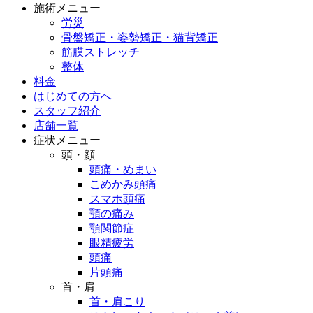
施術メニュー
労災
骨盤矯正・姿勢矯正・猫背矯正
筋膜ストレッチ
整体
料金
はじめての方へ
スタッフ紹介
店舗一覧
症状メニュー
頭・顔
頭痛・めまい
こめかみ頭痛
スマホ頭痛
顎の痛み
顎関節症
眼精疲労
頭痛
片頭痛
首・肩
首・肩こり