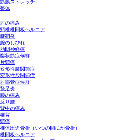
筋膜ストレッチ
整体
お悩み別メニュー
肘の痛み
頸椎椎間板ヘルニア
腱鞘炎
腕のしびれ
肋間神経痛
梨状筋症候群
片頭痛
変形性膝関節症
変形性股関節症
肘部管症候群
鵞足炎
膝の痛み
反り腰
背中の痛み
猫背
頭痛
椎体圧迫骨折（いつの間にか骨折）
椎間板ヘルニア