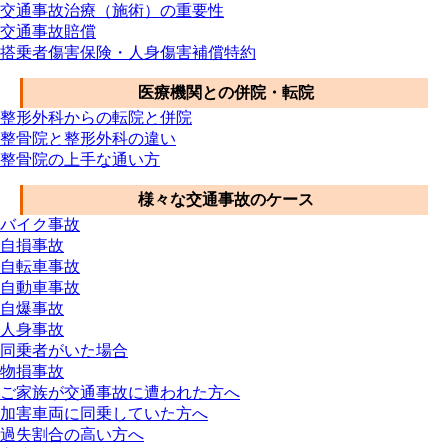
交通事故治療（施術）の重要性
交通事故賠償
搭乗者傷害保険・人身傷害補償特約
医療機関との併院・転院
整形外科からの転院と併院
整骨院と整形外科の違い
整骨院の上手な通い方
様々な交通事故のケース
バイク事故
自損事故
自転車事故
自動車事故
自爆事故
人身事故
同乗者がいた場合
物損事故
ご家族が交通事故に遭われた方へ
加害車両に同乗していた方へ
過失割合の高い方へ