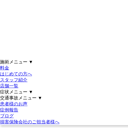
968744_s｜土日祝営業｜21時ま
で｜駐車場完備｜女性施術者在
籍｜仙台市泉区・若林区・多賀
城市｜アットイーズ整骨院グ
ループ
施術メニュー
▼
料金
はじめての方へ
受付時間
月
火
水
木
金
土
日・祝
スタッフ紹介
9:30～12:30
●
●
●
●
●
●
～14:00
15:00～21:00
●
●
●
●
●
～18:00
店舗一覧
※年中無休で営業
症状メニュー
▼
交通事故メニュー
▼
患者様のお声
症例報告
ブログ
損害保険会社のご担当者様へ