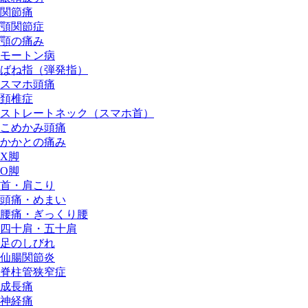
関節痛
顎関節症
顎の痛み
モートン病
ばね指（弾発指）
スマホ頭痛
頚椎症
ストレートネック（スマホ首）
こめかみ頭痛
かかとの痛み
X脚
O脚
首・肩こり
頭痛・めまい
腰痛・ぎっくり腰
四十肩・五十肩
足のしびれ
仙腸関節炎
脊柱管狭窄症
成長痛
神経痛