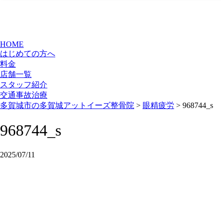
HOME
はじめての方へ
料金
店舗一覧
スタッフ紹介
交通事故治療
多賀城市の多賀城アットイーズ整骨院
>
眼精疲労
>
968744_s
968744_s
2025/07/11