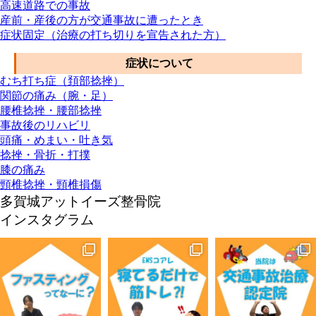
高速道路での事故
産前・産後の方が交通事故に遭ったとき
症状固定（治療の打ち切りを宣告された方）
症状について
むち打ち症（頚部捻挫）
関節の痛み（腕・足）
腰椎捻挫・腰部捻挫
事故後のリハビリ
頭痛・めまい・吐き気
捻挫・骨折・打撲
膝の痛み
頸椎捻挫・頸椎損傷
多賀城アットイーズ整骨院
インスタグラム