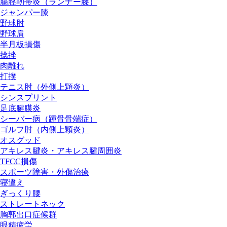
腸脛靭帯炎（ランナー膝）
ジャンパー膝
野球肘
野球肩
半月板損傷
捻挫
肉離れ
打撲
テニス肘（外側上顆炎）
シンスプリント
足底腱膜炎
シーバー病（踵骨骨端症）
ゴルフ肘（内側上顆炎）
オスグッド
アキレス腱炎・アキレス腱周囲炎
TFCC損傷
スポーツ障害・外傷治療
寝違え
ぎっくり腰
ストレートネック
胸郭出口症候群
眼精疲労