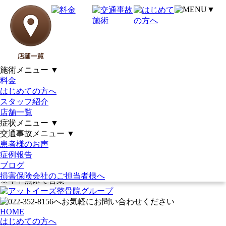
▼
スポーツ障害も当院にお任せ
ください！！｜土日祝営業｜
21時まで｜駐車場完備｜女性施
施術メニュー
▼
料金
術者在籍｜仙台市泉区・若林
はじめての方へ
スタッフ紹介
区・多賀城市｜アットイーズ
店舗一覧
症状メニュー
▼
整骨院グループ
交通事故メニュー
▼
患者様のお声
症例報告
受付時間
月
火
水
木
金
土
日・祝
ブログ
9:30～12:30
●
●
●
●
●
●
～14:00
15:00～21:00
●
●
●
●
●
～18:00
損害保険会社のご担当者様へ
※年中無休で営業
HOME
はじめての方へ