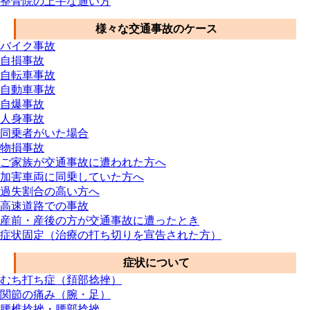
整骨院の上手な通い方
様々な交通事故のケース
バイク事故
自損事故
自転車事故
自動車事故
自爆事故
人身事故
同乗者がいた場合
物損事故
ご家族が交通事故に遭われた方へ
加害車両に同乗していた方へ
過失割合の高い方へ
高速道路での事故
産前・産後の方が交通事故に遭ったとき
症状固定（治療の打ち切りを宣告された方）
症状について
むち打ち症（頚部捻挫）
関節の痛み（腕・足）
腰椎捻挫・腰部捻挫