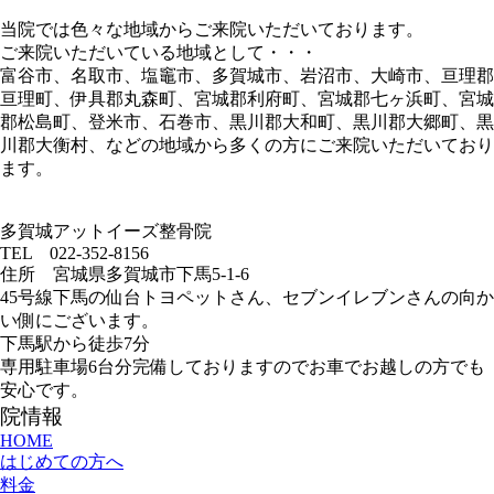
当院では色々な地域からご来院いただいております。
ご来院いただいている地域として・・・
富谷市、名取市、塩竈市、多賀城市、岩沼市、大崎市、亘理郡
亘理町、伊具郡丸森町、宮城郡利府町、宮城郡七ヶ浜町、宮城
郡松島町、登米市、石巻市、黒川郡大和町、黒川郡大郷町、黒
川郡大衡村、などの地域から多くの方にご来院いただいており
ます。
多賀城アットイーズ整骨院
TEL 022-352-8156
住所 宮城県多賀城市下馬5-1-6
45号線下馬の仙台トヨペットさん、セブンイレブンさんの向か
い側にございます。
下馬駅から徒歩7分
専用駐車場6台分完備しておりますのでお車でお越しの方でも
安心です。
院情報
HOME
はじめての方へ
料金