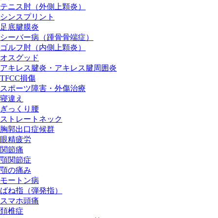
テニス肘（外側上顆炎）
シンスプリント
足底腱膜炎
シーバー病（踵骨骨端症）
ゴルフ肘（内側上顆炎）
オスグッド
アキレス腱炎・アキレス腱周囲炎
TFCC損傷
スポーツ障害・外傷治療
寝違え
ぎっくり腰
ストレートネック
胸郭出口症候群
眼精疲労
関節痛
顎関節症
顎の痛み
モートン病
ばね指（弾発指）
スマホ頭痛
頚椎症