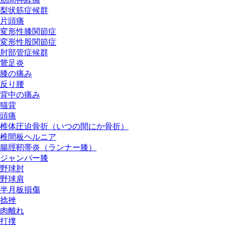
梨状筋症候群
片頭痛
変形性膝関節症
変形性股関節症
肘部管症候群
鵞足炎
膝の痛み
反り腰
背中の痛み
猫背
頭痛
椎体圧迫骨折（いつの間にか骨折）
椎間板ヘルニア
腸脛靭帯炎（ランナー膝）
ジャンパー膝
野球肘
野球肩
半月板損傷
捻挫
肉離れ
打撲