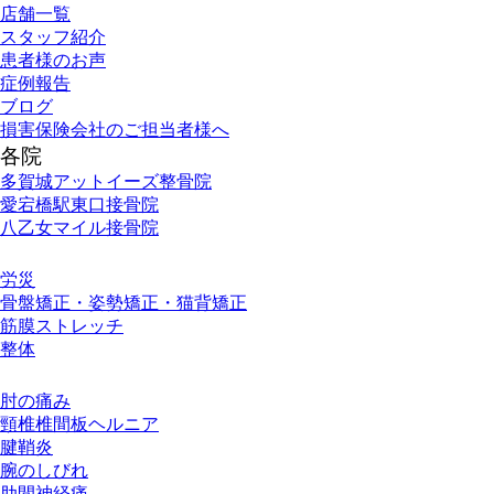
店舗一覧
スタッフ紹介
患者様のお声
症例報告
ブログ
損害保険会社のご担当者様へ
各院
多賀城アットイーズ整骨院
愛宕橋駅東口接骨院
八乙女マイル接骨院
施術メニュー
労災
骨盤矯正・姿勢矯正・猫背矯正
筋膜ストレッチ
整体
お悩み別メニュー
肘の痛み
頸椎椎間板ヘルニア
腱鞘炎
腕のしびれ
肋間神経痛