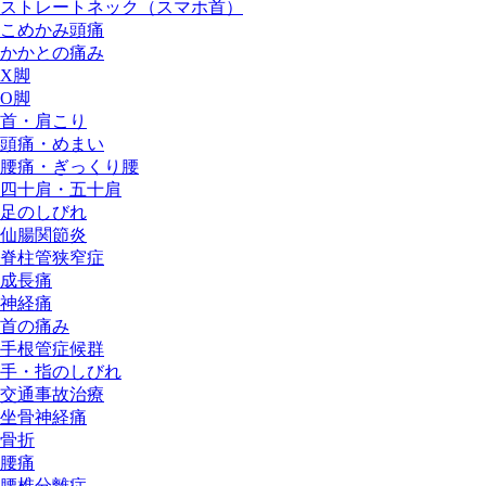
ストレートネック（スマホ首）
こめかみ頭痛
かかとの痛み
X脚
O脚
首・肩こり
頭痛・めまい
腰痛・ぎっくり腰
四十肩・五十肩
足のしびれ
仙腸関節炎
脊柱管狭窄症
成長痛
神経痛
首の痛み
手根管症候群
手・指のしびれ
交通事故治療
坐骨神経痛
骨折
腰痛
腰椎分離症