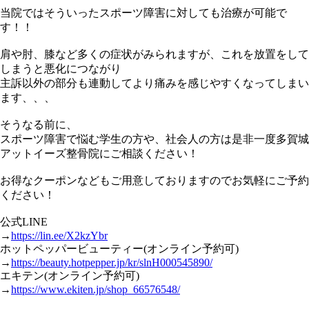
当院ではそういったスポーツ障害に対しても治療が可能で
す！！
肩や肘、膝など多くの症状がみられますが、これを放置をして
しまうと悪化につながり
主訴以外の部分も連動してより痛みを感じやすくなってしまい
ます、、、
そうなる前に、
スポーツ障害で悩む学生の方や、社会人の方は是非一度多賀城
アットイーズ整骨院にご相談ください！
お得なクーポンなどもご用意しておりますのでお気軽にご予約
ください！
公式LINE
→
https://lin.ee/X2kzYbr
ホットペッパービューティー(オンライン予約可)
→
https://beauty.hotpepper.jp/kr/slnH000545890/
エキテン(オンライン予約可)
→
https://www.ekiten.jp/shop_66576548/