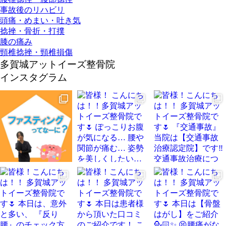
事故後のリハビリ
頭痛・めまい・吐き気
捻挫・骨折・打撲
膝の痛み
頸椎捻挫・頸椎損傷
多賀城アットイーズ整骨院
インスタグラム