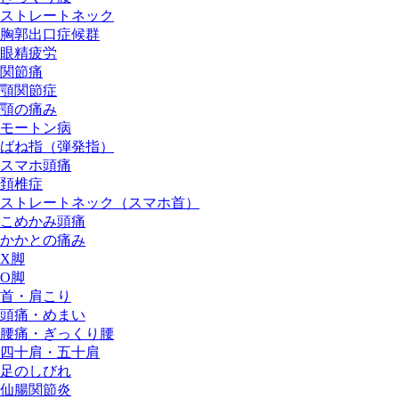
ストレートネック
胸郭出口症候群
眼精疲労
関節痛
顎関節症
顎の痛み
モートン病
ばね指（弾発指）
スマホ頭痛
頚椎症
ストレートネック（スマホ首）
こめかみ頭痛
かかとの痛み
X脚
O脚
首・肩こり
頭痛・めまい
腰痛・ぎっくり腰
四十肩・五十肩
足のしびれ
仙腸関節炎