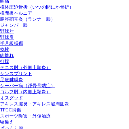
頭痛
椎体圧迫骨折（いつの間にか骨折）
椎間板ヘルニア
腸脛靭帯炎（ランナー膝）
ジャンパー膝
野球肘
野球肩
半月板損傷
捻挫
肉離れ
打撲
テニス肘（外側上顆炎）
シンスプリント
足底腱膜炎
シーバー病（踵骨骨端症）
ゴルフ肘（内側上顆炎）
オスグッド
アキレス腱炎・アキレス腱周囲炎
TFCC損傷
スポーツ障害・外傷治療
寝違え
ぎっくり腰