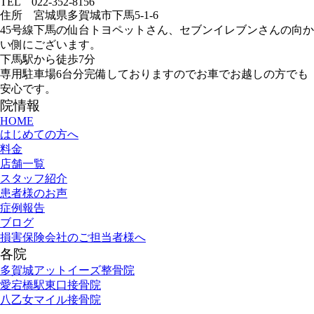
TEL 022-352-8156
住所 宮城県多賀城市下馬5-1-6
45号線下馬の仙台トヨペットさん、セブンイレブンさんの向か
い側にございます。
下馬駅から徒歩7分
専用駐車場6台分完備しておりますのでお車でお越しの方でも
安心です。
院情報
HOME
はじめての方へ
料金
店舗一覧
スタッフ紹介
患者様のお声
症例報告
ブログ
損害保険会社のご担当者様へ
各院
多賀城アットイーズ整骨院
愛宕橋駅東口接骨院
八乙女マイル接骨院