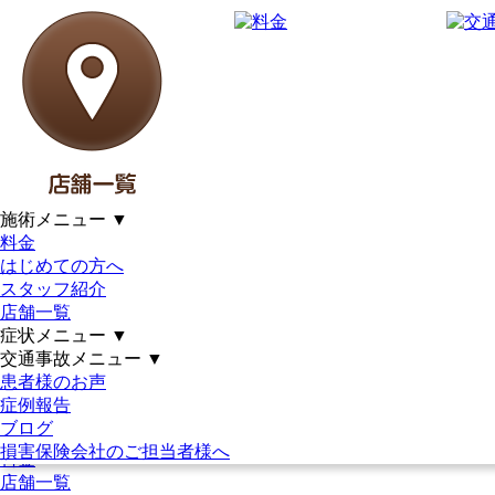
あなたは健康ですか？？｜土
日祝営業｜21時まで｜駐車場完
備｜女性施術者在籍｜仙台市泉
区・若林区・多賀城市｜アッ
施術メニュー
▼
トイーズ整骨院グループ
料金
はじめての方へ
スタッフ紹介
受付時間
月
火
水
木
金
土
日・祝
店舗一覧
9:30～12:30
●
●
●
●
●
●
～14:00
15:00～21:00
●
●
●
●
●
～18:00
症状メニュー
▼
※年中無休で営業
交通事故メニュー
▼
患者様のお声
症例報告
HOME
ブログ
はじめての方へ
損害保険会社のご担当者様へ
料金
店舗一覧