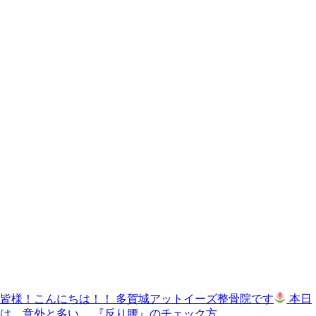
皆様！こんにちは！！ 多賀城アットイーズ整骨院です
本日
は、意外と多い、 『反り腰』のチェック方