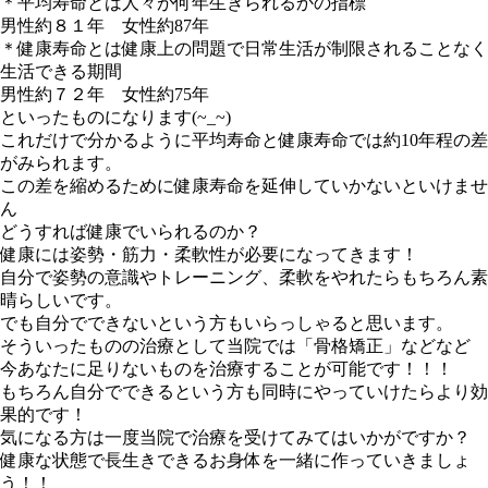
＊平均寿命とは人々が何年生きられるかの指標
男性約８１年 女性約87年
＊健康寿命とは健康上の問題で日常生活が制限されることなく
生活できる期間
男性約７２年 女性約75年
といったものになります(~_~)
これだけで分かるように平均寿命と健康寿命では約10年程の差
がみられます。
この差を縮めるために健康寿命を延伸していかないといけませ
ん
どうすれば健康でいられるのか？
健康には姿勢・筋力・柔軟性が必要になってきます！
自分で姿勢の意識やトレーニング、柔軟をやれたらもちろん素
晴らしいです。
でも自分でできないという方もいらっしゃると思います。
そういったものの治療として当院では「骨格矯正」などなど
今あなたに足りないものを治療することが可能です！！！
もちろん自分でできるという方も同時にやっていけたらより効
果的です！
気になる方は一度当院で治療を受けてみてはいかがですか？
健康な状態で長生きできるお身体を一緒に作っていきましょ
う！！