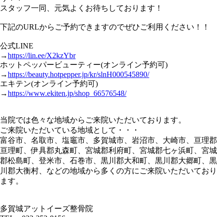
スタッフ一同、元気よくお待ちしております！
下記のURLからご予約できますのでぜひご利用ください！！
公式LINE
→
https://lin.ee/X2kzYbr
ホットペッパービューティー(オンライン予約可)
→
https://beauty.hotpepper.jp/kr/slnH000545890/
エキテン(オンライン予約可)
→
https://www.ekiten.jp/shop_66576548/
当院では色々な地域からご来院いただいております。
ご来院いただいている地域として・・・
富谷市、名取市、塩竈市、多賀城市、岩沼市、大崎市、亘理郡
亘理町、伊具郡丸森町、宮城郡利府町、宮城郡七ヶ浜町、宮城
郡松島町、登米市、石巻市、黒川郡大和町、黒川郡大郷町、黒
川郡大衡村、などの地域から多くの方にご来院いただいており
ます。
多賀城アットイーズ整骨院