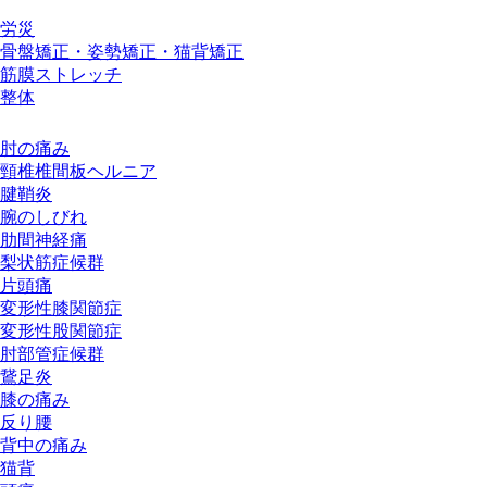
施術メニュー
労災
骨盤矯正・姿勢矯正・猫背矯正
筋膜ストレッチ
整体
お悩み別メニュー
肘の痛み
頸椎椎間板ヘルニア
腱鞘炎
腕のしびれ
肋間神経痛
梨状筋症候群
片頭痛
変形性膝関節症
変形性股関節症
肘部管症候群
鵞足炎
膝の痛み
反り腰
背中の痛み
猫背