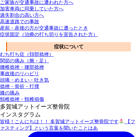
ご家族が交通事故に遭われた方へ
加害車両に同乗していた方へ
過失割合の高い方へ
高速道路での事故
産前・産後の方が交通事故に遭ったとき
症状固定（治療の打ち切りを宣告された方）
症状について
むち打ち症（頚部捻挫）
関節の痛み（腕・足）
腰椎捻挫・腰部捻挫
事故後のリハビリ
頭痛・めまい・吐き気
捻挫・骨折・打撲
膝の痛み
頸椎捻挫・頸椎損傷
多賀城アットイーズ整骨院
インスタグラム
皆様！こんにちは！！ 多賀城アットイーズ整骨院です
【フ
ァスティング】という言葉を聞いたことはあ