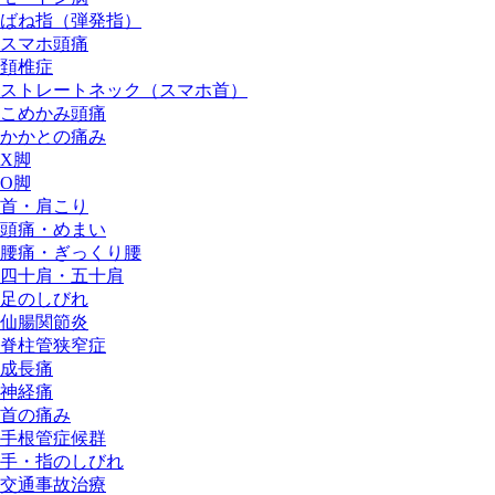
ばね指（弾発指）
スマホ頭痛
頚椎症
ストレートネック（スマホ首）
こめかみ頭痛
かかとの痛み
X脚
O脚
首・肩こり
頭痛・めまい
腰痛・ぎっくり腰
四十肩・五十肩
足のしびれ
仙腸関節炎
脊柱管狭窄症
成長痛
神経痛
首の痛み
手根管症候群
手・指のしびれ
交通事故治療