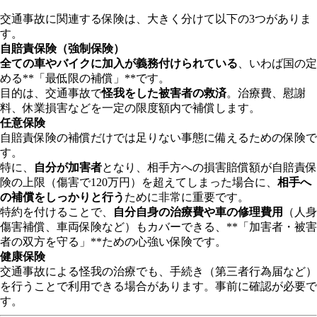
交通事故に関連する保険は、大きく分けて以下の3つがありま
す。
自賠責保険（強制保険）
全ての車やバイクに加入が義務付けられている
、いわば国の定
める**「最低限の補償」**です。
目的は、交通事故で
怪我をした被害者の救済
。治療費、慰謝
料、休業損害などを一定の限度額内で補償します。
任意保険
自賠責保険の補償だけでは足りない事態に備えるための保険で
す。
特に、
自分が加害者
となり、相手方への損害賠償額が自賠責保
険の上限（傷害で120万円）を超えてしまった場合に、
相手へ
の補償をしっかりと行う
ために非常に重要です。
特約を付けることで、
自分自身の治療費や車の修理費用
（人身
傷害補償、車両保険など）もカバーできる、**「加害者・被害
者の双方を守る」**ための心強い保険です。
健康保険
交通事故による怪我の治療でも、手続き（第三者行為届など）
を行うことで利用できる場合があります。事前に確認が必要で
す。