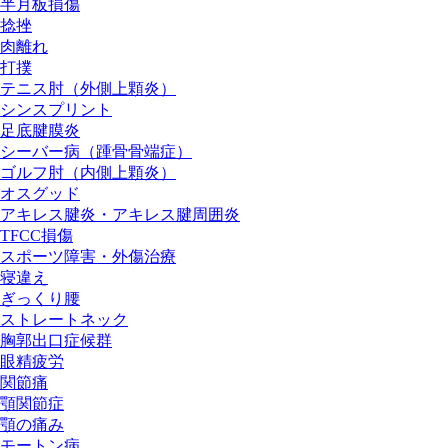
半月板損傷
捻挫
肉離れ
打撲
テニス肘（外側上顆炎）
シンスプリント
足底腱膜炎
シーバー病（踵骨骨端症）
ゴルフ肘（内側上顆炎）
オスグッド
アキレス腱炎・アキレス腱周囲炎
TFCC損傷
スポーツ障害・外傷治療
寝違え
ぎっくり腰
ストレートネック
胸郭出口症候群
眼精疲労
関節痛
顎関節症
顎の痛み
モートン病