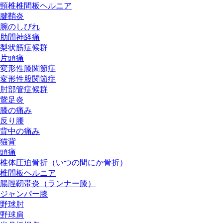
頸椎椎間板ヘルニア
腱鞘炎
腕のしびれ
肋間神経痛
梨状筋症候群
片頭痛
変形性膝関節症
変形性股関節症
肘部管症候群
鵞足炎
膝の痛み
反り腰
背中の痛み
猫背
頭痛
椎体圧迫骨折（いつの間にか骨折）
椎間板ヘルニア
腸脛靭帯炎（ランナー膝）
ジャンパー膝
野球肘
野球肩