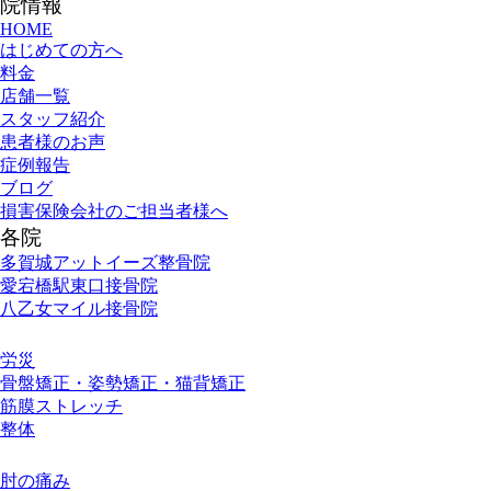
院情報
HOME
はじめての方へ
料金
店舗一覧
スタッフ紹介
患者様のお声
症例報告
ブログ
損害保険会社のご担当者様へ
各院
多賀城アットイーズ整骨院
愛宕橋駅東口接骨院
八乙女マイル接骨院
施術メニュー
労災
骨盤矯正・姿勢矯正・猫背矯正
筋膜ストレッチ
整体
お悩み別メニュー
肘の痛み