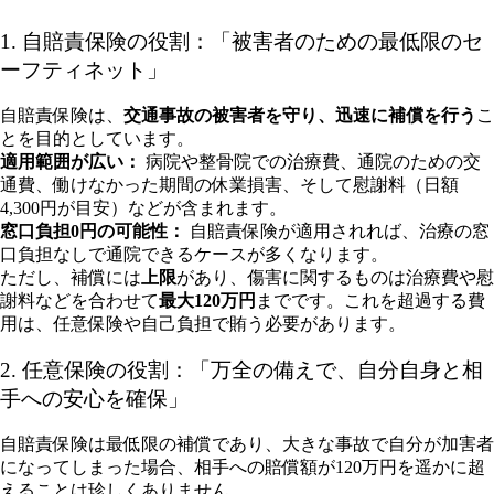
1. 自賠責保険の役割：「被害者のための最低限のセ
ーフティネット」
自賠責保険は、
交通事故の被害者を守り、迅速に補償を行う
こ
とを目的としています。
適用範囲が広い：
病院や整骨院での治療費、通院のための交
通費、働けなかった期間の休業損害、そして慰謝料（日額
4,300円が目安）などが含まれます。
窓口負担0円の可能性：
自賠責保険が適用されれば、治療の窓
口負担なしで通院できるケースが多くなります。
ただし、補償には
上限
があり、傷害に関するものは治療費や慰
謝料などを合わせて
最大120万円
までです。これを超過する費
用は、任意保険や自己負担で賄う必要があります。
2. 任意保険の役割：「万全の備えで、自分自身と相
手への安心を確保」
自賠責保険は最低限の補償であり、大きな事故で自分が加害者
になってしまった場合、相手への賠償額が120万円を遥かに超
えることは珍しくありません。