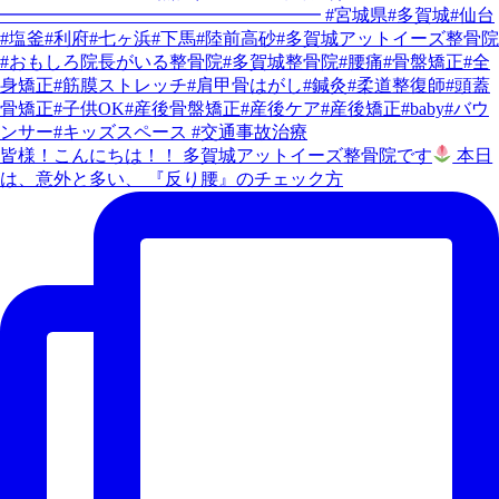
皆様！こんにちは！！ 多賀城アットイーズ整骨院です
本日
は、意外と多い、 『反り腰』のチェック方