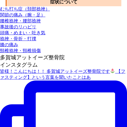
症状について
むち打ち症（頚部捻挫）
関節の痛み（腕・足）
腰椎捻挫・腰部捻挫
事故後のリハビリ
頭痛・めまい・吐き気
捻挫・骨折・打撲
膝の痛み
頸椎捻挫・頸椎損傷
多賀城アットイーズ整骨院
インスタグラム
皆様！こんにちは！！ 多賀城アットイーズ整骨院です
【フ
ァスティング】という言葉を聞いたことはあ