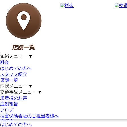
交通事故の保険：もしもに備
える「安心」の知識｜土日祝
営業｜21時まで｜駐車場完備｜
女性施術者在籍｜仙台市泉区・
施術メニュー
▼
若林区・多賀城市｜アットイ
料金
はじめての方へ
ーズ整骨院グループ
スタッフ紹介
店舗一覧
症状メニュー
▼
受付時間
月
火
水
木
金
土
日・祝
交通事故メニュー
▼
9:30～12:30
●
●
●
●
●
●
～14:00
15:00～21:00
●
●
●
●
●
～18:00
患者様のお声
※年中無休で営業
症例報告
ブログ
損害保険会社のご担当者様へ
HOME
はじめての方へ