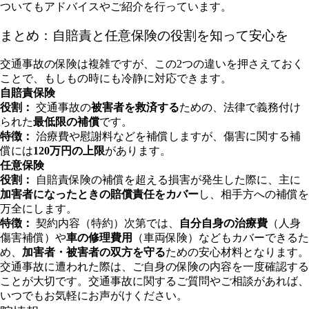
ついてもアドバイスやご紹介を行っています。
まとめ：自賠責と任意保険の役割を知って安心を
交通事故の保険は複雑ですが、この2つの違いを押さえておく
ことで、もしもの時にも冷静に対応できます。
自賠責保険
役割：
交通事故の
被害者を救済する
ための、法律で義務付け
られた
最低限の補償
です。
特徴：
治療費や慰謝料などを補償しますが、傷害に関する補
償には
120万円の上限
があります。
任意保険
役割：
自賠責保険の補償を超える損害が発生した際に、主に
加害者になったときの賠償責任をカバー
し、相手方への補償を
万全にします。
特徴：
契約内容（特約）次第では、
自分自身の治療費
（人身
傷害補償）や
車の修理費用
（車両保険）などもカバーできるた
め、
加害者・被害者の双方を守る
ための安心材料となります。
交通事故に遭われた際は、ご自身の保険の内容を一度確認する
ことが大切です。交通事故に関するご質問やご相談があれば、
いつでもお気軽にお声がけください。