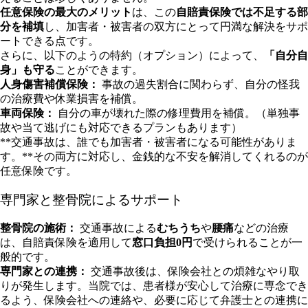
任意保険の最大のメリット
は、この
自賠責保険では不足する部
分を補填
し、加害者・被害者の双方にとって円満な解決をサポ
ートできる点です。
さらに、以下のようの特約（オプション）によって、
「自分自
身」も守る
ことができます。
人身傷害補償保険：
事故の過失割合に関わらず、自分の怪我
の治療費や休業損害を補償。
車両保険：
自分の車が壊れた際の修理費用を補償。（単独事
故や当て逃げにも対応できるプランもあります）
**交通事故は、誰でも加害者・被害者になる可能性がありま
す。**その両方に対応し、金銭的な不安を解消してくれるのが
任意保険です。
専門家と整骨院によるサポート
整骨院の施術：
交通事故による
むちうち
や
腰痛
などの治療
は、自賠責保険を適用して
窓口負担0円
で受けられることが一
般的です。
専門家との連携：
交通事故後は、保険会社との煩雑なやり取
りが発生します。当院では、患者様が安心して治療に専念でき
るよう、保険会社への連絡や、必要に応じて弁護士との連携に