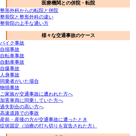
医療機関との併院・転院
整形外科からの転院と併院
整骨院と整形外科の違い
整骨院の上手な通い方
様々な交通事故のケース
バイク事故
自損事故
自転車事故
自動車事故
自爆事故
人身事故
同乗者がいた場合
物損事故
ご家族が交通事故に遭われた方へ
加害車両に同乗していた方へ
過失割合の高い方へ
高速道路での事故
産前・産後の方が交通事故に遭ったとき
症状固定（治療の打ち切りを宣告された方）