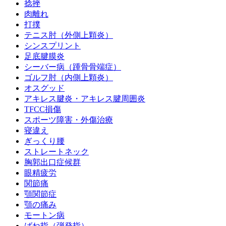
捻挫
肉離れ
打撲
テニス肘（外側上顆炎）
シンスプリント
足底腱膜炎
シーバー病（踵骨骨端症）
ゴルフ肘（内側上顆炎）
オスグッド
アキレス腱炎・アキレス腱周囲炎
TFCC損傷
スポーツ障害・外傷治療
寝違え
ぎっくり腰
ストレートネック
胸郭出口症候群
眼精疲労
関節痛
顎関節症
顎の痛み
モートン病
ばね指（弾発指）