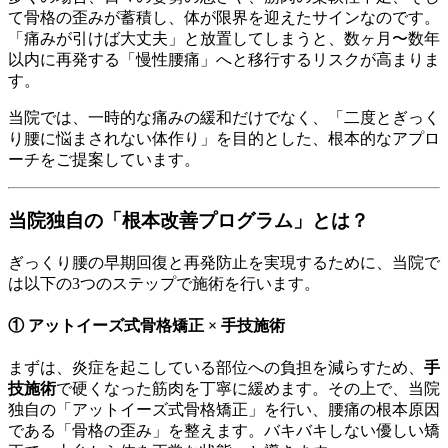
て骨格の歪みが蓄積し、体が限界を迎えたサインなのです。
「痛みが引けば大丈夫」と放置してしまうと、数ヶ月〜数年
以内に再発する「慢性腰痛」へと移行するリスクが高まりま
す。
当院では、一時的な痛みの緩和だけでなく、「二度とぎっく
り腰に悩まされない体作り」を目的とした、根本的なアプロ
ーチをご提案しています。
当院独自の「根本改善プログラム」とは？
ぎっくり腰の早期回復と再発防止を実現するために、当院で
は以下の3つのステップで施術を行います。
① アットイーズ式骨格矯正 × 手技施術
まずは、炎症を起こしている部位への負担を減らすため、
手
技施術
で硬くなった筋肉を丁寧に緩めます。その上で、当院
独自の「アットイーズ式骨格矯正」を行い、腰痛の根本原因
である「骨格の歪み」を整えます。バキバキしない優しい矯