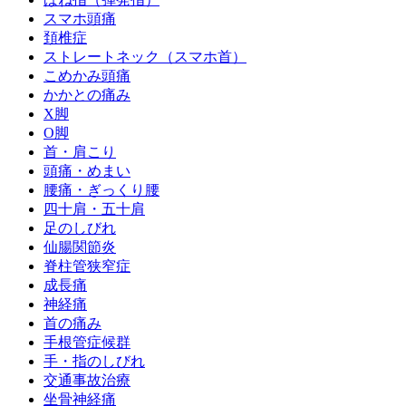
スマホ頭痛
頚椎症
ストレートネック（スマホ首）
こめかみ頭痛
かかとの痛み
X脚
O脚
首・肩こり
頭痛・めまい
腰痛・ぎっくり腰
四十肩・五十肩
足のしびれ
仙腸関節炎
脊柱管狭窄症
成長痛
神経痛
首の痛み
手根管症候群
手・指のしびれ
交通事故治療
坐骨神経痛