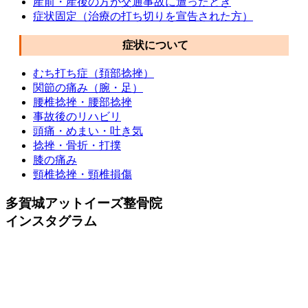
産前・産後の方が交通事故に遭ったとき
症状固定（治療の打ち切りを宣告された方）
症状について
むち打ち症（頚部捻挫）
関節の痛み（腕・足）
腰椎捻挫・腰部捻挫
事故後のリハビリ
頭痛・めまい・吐き気
捻挫・骨折・打撲
膝の痛み
頸椎捻挫・頸椎損傷
多賀城アットイーズ整骨院
インスタグラム