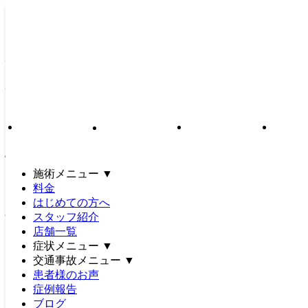
ぎっくり腰を繰り返さない体
へ！【根本改善】整骨院・整
体選びで大切な3つのポイン
ト｜土日祝営業｜21時まで｜
駐車場完備｜女性施術者在籍
施術メニュー
▼
｜仙台市泉区・若林区・多賀
料金
はじめての方へ
城市｜アットイーズ整骨院グ
スタッフ紹介
店舗一覧
ループ
症状メニュー
▼
交通事故メニュー
▼
患者様のお声
受付時間
月
火
水
木
金
土
日・祝
症例報告
9:30～12:30
●
●
●
●
●
●
～14:00
ブログ
15:00～21:00
●
●
●
●
●
～18:00