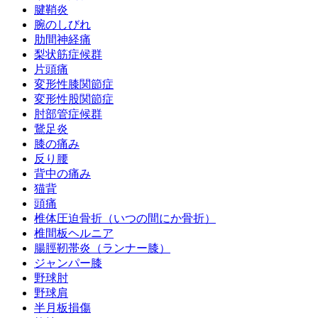
腱鞘炎
腕のしびれ
肋間神経痛
梨状筋症候群
片頭痛
変形性膝関節症
変形性股関節症
肘部管症候群
鵞足炎
膝の痛み
反り腰
背中の痛み
猫背
頭痛
椎体圧迫骨折（いつの間にか骨折）
椎間板ヘルニア
腸脛靭帯炎（ランナー膝）
ジャンパー膝
野球肘
野球肩
半月板損傷