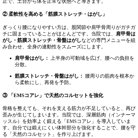
正で、土台から体を正常な状態へと導きます。
② 柔軟性を高める「筋膜ストレッチ・はがし」
ぎっくり腰になりやすい方は、股関節や肩甲骨周りがガチガ
チに固まっていることがほとんどです。当院では、
肩甲骨は
がし・筋膜ストレッチ・骨盤はがし
などの専門メニューを組
み合わせ、全身の連動性をスムーズにします。
肩甲骨はがし：
上半身の可動域を広げ、腰への負担を
分散。
筋膜ストレッチ・骨盤はがし：
腰周りの筋肉を根本か
ら柔軟にし、再発を予防。
③ 「EMSコアレ」で天然のコルセットを強化
骨格を整えても、それを支える筋力が不足していると、再び
歪みが生じてしまいます。当院では、深層筋肉（インナーマ
ッスル）を効率よく鍛える「EMSコアレ」を導入していま
す。自分では鍛えにくい体幹部分を強化することで、腰を守
る「天然のコルセット」を作り上げます。